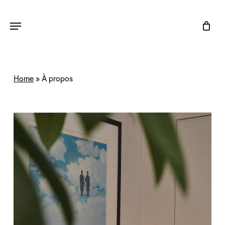
Skip
to
Menu
main
content
Home
»
À propos